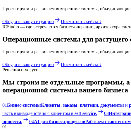
Проектируем и развиваем внутренние системы, объединяющие 
Обсудить вашу ситуацию
Посмотреть кейсы ↓
ICStudio — где встречаются бизнес-операции, архитектура сис
Операционные системы для растущего с
Проектируем и развиваем внутренние системы, объединяющие 
Обсудить вашу ситуацию
Посмотреть кейсы ↓
Решения и услуги
Мы строим не отдельные программы, а 
операционной системы вашего бизнеса
01
Бизнес-системы
Клиенты
,
заказы
,
платежи
,
документы
и
часть взаимодействия с клиентом в
self-service
.
03
Интеграци
процесса
.
04
AI для бизнес-процессов
Работаем с
контентом
01