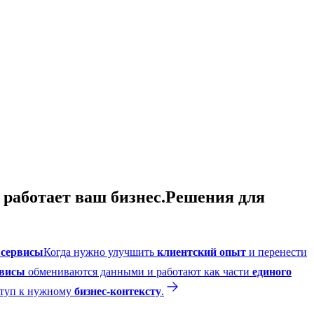
работает ваш бизнес.
Решения для
 сервисы
Когда нужно улучшить
клиентский опыт
и перенести
рвисы
обмениваются данными и работают как части
единого
ступ к нужному
бизнес-контексту
.