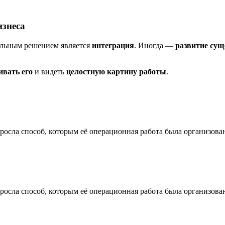
изнеса
вильным решением является
интеграция
. Иногда —
развитие су
ивать его
и видеть
целостную картину работы
.
еросла способ, которым её операционная работа была организова
еросла способ, которым её операционная работа была организова