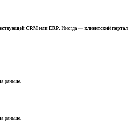
ществующей CRM или ERP
. Иногда —
клиентский портал
на раньше.
на раньше.