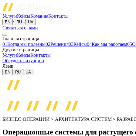
Услуги
Кейсы
Команда
Контакты
/
/
EN
RU
UA
Связаться с нами
Главная страница
01
Когда мы полезны
02
Решения
03
Кейсы
04
Как мы работаем
05
О
Другие страницы
Услуги
Кейсы
Контакты
Обсудить ситуацию
Язык
EN
RU
UA
БИЗНЕС-ОПЕРАЦИИ × АРХИТЕКТУРА СИСТЕМ × РАЗРАБ
Операционные системы для растущего с