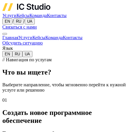
Услуги
Кейсы
Команда
Контакты
/
/
EN
RU
UA
Связаться с нами
Главная
Услуги
Кейсы
Команда
Контакты
Обсудить ситуацию
Язык
EN
RU
UA
//
Навигация по услугам
Что вы ищете?
Выберите направление, чтобы мгновенно перейти к нужной
услуге или решению
01
Создать новое программное
обеспечение