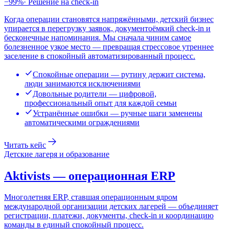
−99%
·
Решение на check-in
Когда операции становятся напряжёнными, детский бизнес
упирается в перегрузку заявок, документоёмкий check-in и
бесконечные напоминания. Мы сначала чиним самое
болезненное узкое место — превращая стрессовое утреннее
заселение в спокойный автоматизированный процесс.
Спокойные операции — рутину держит система,
люди занимаются исключениями
Довольные родители — цифровой,
профессиональный опыт для каждой семьи
Устранённые ошибки — ручные шаги заменены
автоматическими ограждениями
Читать кейс
Детские лагеря и образование
Aktivists — операционная ERP
Многолетняя ERP, ставшая операционным ядром
международной организации детских лагерей — объединяет
регистрации, платежи, документы, check-in и координацию
команды в единый спокойный процесс.