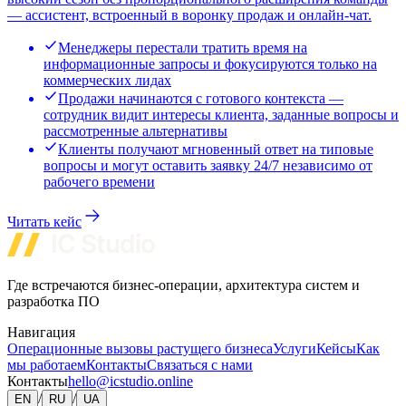
— ассистент, встроенный в воронку продаж и онлайн-чат.
Менеджеры перестали тратить время на
информационные запросы и фокусируются только на
коммерческих лидах
Продажи начинаются с готового контекста —
сотрудник видит интересы клиента, заданные вопросы и
рассмотренные альтернативы
Клиенты получают мгновенный ответ на типовые
вопросы и могут оставить заявку 24/7 независимо от
рабочего времени
Читать кейс
Где встречаются бизнес-операции, архитектура систем и
разработка ПО
Навигация
Операционные вызовы растущего бизнеса
Услуги
Кейсы
Как
мы работаем
Контакты
Связаться с нами
Контакты
hello@icstudio.online
/
/
EN
RU
UA