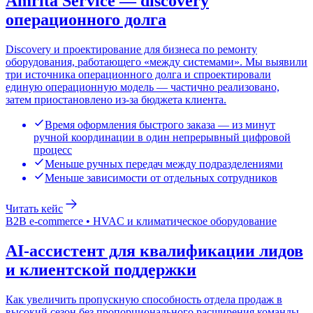
Amrita Service — discovery
операционного долга
Discovery и проектирование для бизнеса по ремонту
оборудования, работающего «между системами». Мы выявили
три источника операционного долга и спроектировали
единую операционную модель — частично реализовано,
затем приостановлено из-за бюджета клиента.
Время оформления быстрого заказа — из минут
ручной координации в один непрерывный цифровой
процесс
Меньше ручных передач между подразделениями
Меньше зависимости от отдельных сотрудников
Читать кейс
B2B e-commerce • HVAC и климатическое оборудование
AI-ассистент для квалификации лидов
и клиентской поддержки
Как увеличить пропускную способность отдела продаж в
высокий сезон без пропорционального расширения команды