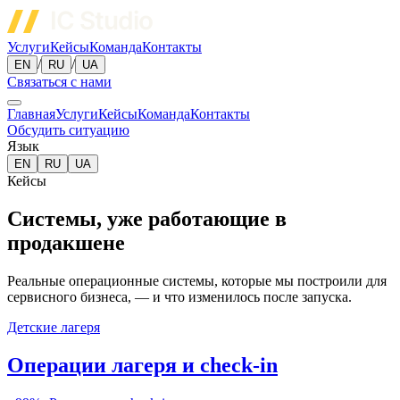
Услуги
Кейсы
Команда
Контакты
/
/
EN
RU
UA
Связаться с нами
Главная
Услуги
Кейсы
Команда
Контакты
Обсудить ситуацию
Язык
EN
RU
UA
Кейсы
Системы, уже работающие в
продакшене
Реальные операционные системы, которые мы построили для
сервисного бизнеса, — и что изменилось после запуска.
Детские лагеря
Операции лагеря и check-in