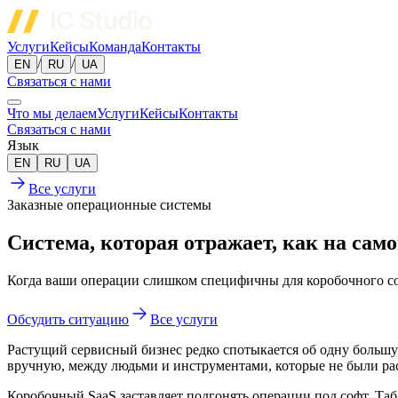
Услуги
Кейсы
Команда
Контакты
/
/
EN
RU
UA
Связаться с нами
Что мы делаем
Услуги
Кейсы
Контакты
Связаться с нами
Язык
EN
RU
UA
Все услуги
Заказные операционные системы
Система, которая отражает, как на само
Когда ваши операции слишком специфичны для коробочного софт
Обсудить ситуацию
Все услуги
Растущий сервисный бизнес редко спотыкается об одну большую
вручную, между людьми и инструментами, которые не были ра
Коробочный SaaS заставляет подгонять операции под софт. Табл