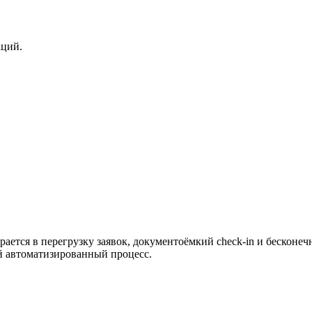
аций.
ается в перегрузку заявок, документоёмкий check-in и бесконе
й автоматизированный процесс.