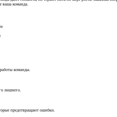
е ваша команда.
те
е
 работы команды.
го лишнего.
оторые предотвращают ошибки.