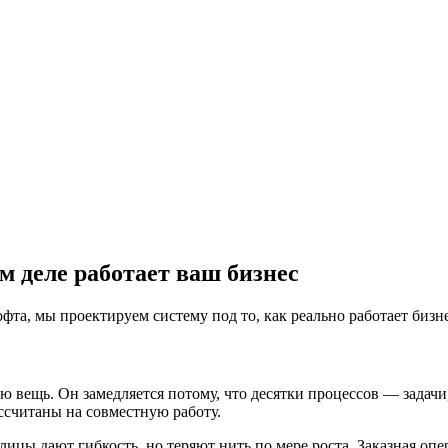
м деле работает ваш бизнес
а, мы проектируем систему под то, как реально работает бизне
 вещь. Он замедляется потому, что десятки процессов — задачи
ссчитаны на совместную работу.
ицы дают гибкость, но теряют нить по мере роста. Заказная опер