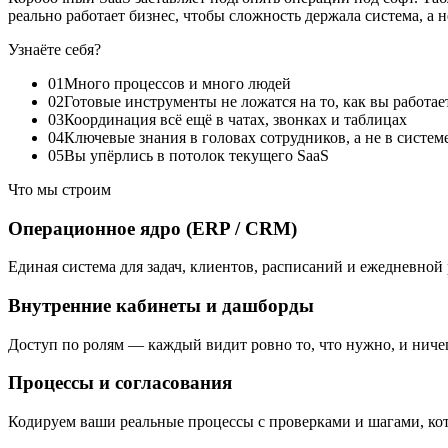
реально работает бизнес, чтобы сложность держала система, а н
Узнаёте себя?
01
Много процессов и много людей
02
Готовые инструменты не ложатся на то, как вы работае
03
Координация всё ещё в чатах, звонках и таблицах
04
Ключевые знания в головах сотрудников, а не в систем
05
Вы упёрлись в потолок текущего SaaS
Что мы строим
Операционное ядро (ERP / CRM)
Единая система для задач, клиентов, расписаний и ежедневной
Внутренние кабинеты и дашборды
Доступ по ролям — каждый видит ровно то, что нужно, и ниче
Процессы и согласования
Кодируем ваши реальные процессы с проверками и шагами, к