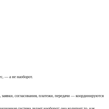
с, — а не наоборот.
, заявки, согласования, платежи, передачи — координируются
ационная система делает наоборот: она кодирует то, как