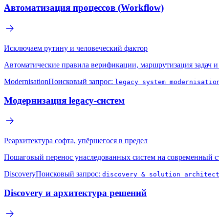
Автоматизация процессов (Workflow)
Исключаем рутину и человеческий фактор
Автоматические правила верификации, маршрутизация задач и
Modernisation
Поисковый запрос:
legacy system modernisatio
Модернизация legacy-систем
Реархитектура софта, упёршегося в предел
Пошаговый перенос унаследованных систем на современный сте
Discovery
Поисковый запрос:
discovery & solution architec
Discovery и архитектура решений