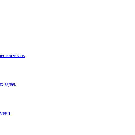
бестоимость.
х задач.
емени.