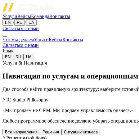
Услуги
Кейсы
Команда
Контакты
/
/
EN
RU
UA
Связаться с нами
Что мы делаем
Услуги
Кейсы
Контакты
Связаться с нами
Язык
EN
RU
UA
Услуги & Навигация
Навигация по услугам и операционны
Два способа найти правильную архитектуру: выберите готовый
// IC Studio Philosophy
«Мы продаём не CRM. Мы продаём управляемость бизнеса.»
Любое программное обеспечение должно убирать операционный 
Все направления
Решения
Ситуации бизнеса
//
Решения (solutions)