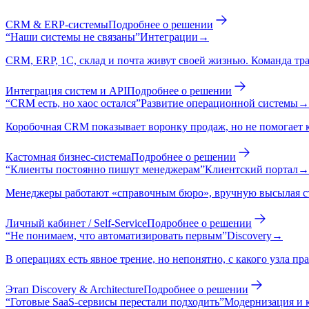
CRM & ERP-системы
Подробнее о решении
“
Наши системы не связаны
”
Интеграции
→
CRM, ERP, 1С, склад и почта живут своей жизнью. Команда тр
Интеграция систем и API
Подробнее о решении
“
CRM есть, но хаос остался
”
Развитие операционной системы
→
Коробочная CRM показывает воронку продаж, но не помогает к
Кастомная бизнес-система
Подробнее о решении
“
Клиенты постоянно пишут менеджерам
”
Клиентский портал
→
Менеджеры работают «справочным бюро», вручную высылая ста
Личный кабинет / Self-Service
Подробнее о решении
“
Не понимаем, что автоматизировать первым
”
Discovery
→
В операциях есть явное трение, но непонятно, с какого узла пр
Этап Discovery & Architecture
Подробнее о решении
“
Готовые SaaS-сервисы перестали подходить
”
Модернизация и 