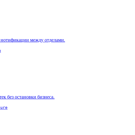
 нотификации между отделами.
n
к без остановки бизнеса.
ture