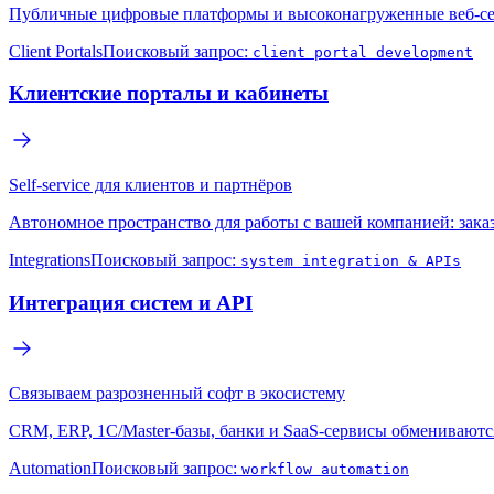
Публичные цифровые платформы и высоконагруженные веб-се
Client Portals
Поисковый запрос:
client portal development
Клиентские порталы и кабинеты
Self-service для клиентов и партнёров
Автономное пространство для работы с вашей компанией: заказ
Integrations
Поисковый запрос:
system integration & APIs
Интеграция систем и API
Связываем разрозненный софт в экосистему
CRM, ERP, 1С/Master-базы, банки и SaaS-сервисы обмениваютс
Automation
Поисковый запрос:
workflow automation