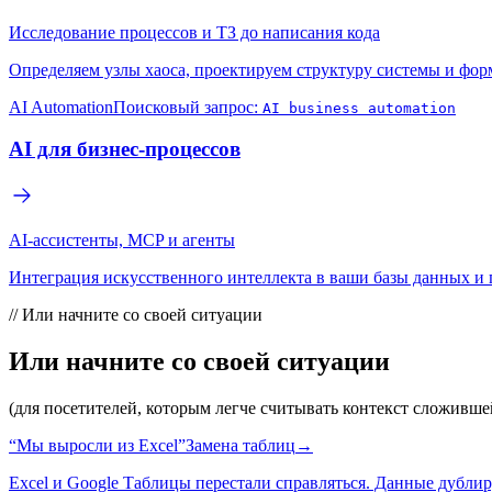
Исследование процессов и ТЗ до написания кода
Определяем узлы хаоса, проектируем структуру системы и фо
AI Automation
Поисковый запрос:
AI business automation
AI для бизнес-процессов
AI-ассистенты, MCP и агенты
Интеграция искусственного интеллекта в ваши базы данных и 
//
Или начните со своей ситуации
Или начните со своей ситуации
(для посетителей, которым легче считывать контекст сложивше
“
Мы выросли из Excel
”
Замена таблиц
→
Excel и Google Таблицы перестали справляться. Данные дубл