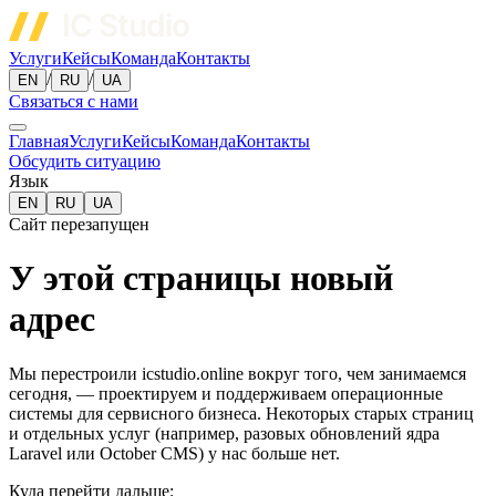
Услуги
Кейсы
Команда
Контакты
/
/
EN
RU
UA
Связаться с нами
Главная
Услуги
Кейсы
Команда
Контакты
Обсудить ситуацию
Язык
EN
RU
UA
Сайт перезапущен
У этой страницы новый
адрес
Мы перестроили icstudio.online вокруг того, чем занимаемся
сегодня, — проектируем и поддерживаем операционные
системы для сервисного бизнеса. Некоторых старых страниц
и отдельных услуг (например, разовых обновлений ядра
Laravel или October CMS) у нас больше нет.
Куда перейти дальше: