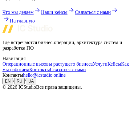
Что мы делаем
Наши кейсы
Связаться с нами
На главную
Где встречаются бизнес-операции, архитектура систем и
разработка ПО
Навигация
Операционные вызовы растущего бизнеса
Услуги
Кейсы
Как
мы работаем
Контакты
Связаться с нами
Контакты
hello@icstudio.online
/
/
EN
RU
UA
©
2026
ICStudio
Все права защищены.