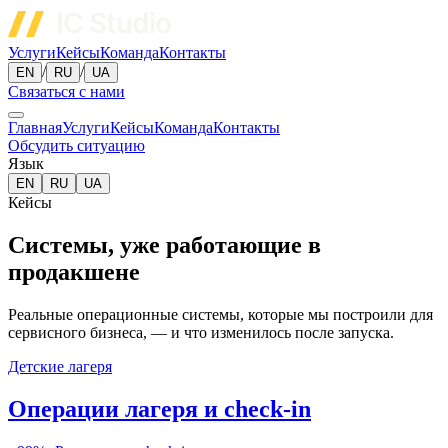
Услуги
Кейсы
Команда
Контакты
/
/
EN
RU
UA
Связаться с нами
Главная
Услуги
Кейсы
Команда
Контакты
Обсудить ситуацию
Язык
EN
RU
UA
Кейсы
Системы, уже работающие в
продакшене
Реальные операционные системы, которые мы построили для
сервисного бизнеса, — и что изменилось после запуска.
Детские лагеря
Операции лагеря и check-in