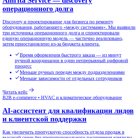
Amrita Service — discovery
операционного долга
Discovery и проектирование для бизнеса по ремонту
оборудования, работающего «между системами». Мы выявили
три источника операционного долга и спроектировали
единую операционную модель — частично реализовано,
затем приостановлено из-за бюджета клиента.
Время оформления быстрого заказа — из минут
ручной координации в один непрерывный цифровой
процесс
Меньше ручных передач между подразделениями
Меньше зависимости от отдельных сотрудников
Читать кейс
B2B e-commerce • HVAC и климатическое оборудование
AI-ассистент для квалификации лидов
и клиентской поддержки
Как увеличить пропускную способность отдела продаж в
высокий сезон без пропорционального расширения команды