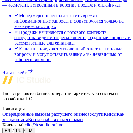
— ассистент, встроенный в воронку продаж и онлайн-чат.
Менеджеры перестали тратить время на
информационные запросы и фокусируются только на
коммерческих лидах
Продажи начинаются с готового контекста —
сотрудник видит интересы клиента, заданные вопросы и
рассмотренные альтернативы
Клиенты получают мгновенный ответ на типовые
вопросы и могут оставить заявку 24/7 независимо от
рабочего времени
Читать кейс
Где встречаются бизнес-операции, архитектура систем и
разработка ПО
Навигация
Операционные вызовы растущего бизнеса
Услуги
Кейсы
Как
мы работаем
Контакты
Связаться с нами
Контакты
hello@icstudio.online
/
/
EN
RU
UA