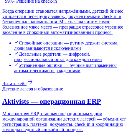
−99%
·
Решение на check-in
Когда операции становятся напряжёнными, детский бизнес
упирается в перегрузку заявок, документоёмкий check-in и
бесконечные напоминания. Мы сначала чиним самое
болезненное узкое место — превращая стрессовое утреннее
заселение в спокойный автоматизированный процесс.
Спокойные операции — рутину держит система,
люди занимаются исключениями
Довольные родители — цифровой,
профессиональный опыт для каждой семьи
Устранённые ошибки — ручные шаги заменены
автоматическими ограждениями
Читать кейс
Детские лагеря и образование
Aktivists — операционная ERP
Многолетняя ERP, ставшая операционным ядром
международной организации детских лагерей — объединяет
регистрации, платежи, документы, check-in и координацию
команды в единый спокойный процесс.