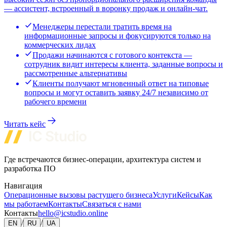
— ассистент, встроенный в воронку продаж и онлайн-чат.
Менеджеры перестали тратить время на
информационные запросы и фокусируются только на
коммерческих лидах
Продажи начинаются с готового контекста —
сотрудник видит интересы клиента, заданные вопросы и
рассмотренные альтернативы
Клиенты получают мгновенный ответ на типовые
вопросы и могут оставить заявку 24/7 независимо от
рабочего времени
Читать кейс
Где встречаются бизнес-операции, архитектура систем и
разработка ПО
Навигация
Операционные вызовы растущего бизнеса
Услуги
Кейсы
Как
мы работаем
Контакты
Связаться с нами
Контакты
hello@icstudio.online
/
/
EN
RU
UA