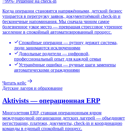
−99%
·
Решение на check-in
Когда операции становятся напряжёнными, детский бизнес
упирается в перегрузку заявок, документоёмкий check-in и
бесконечные напоминания. Мы сначала чиним самое
болезненное узкое место — превращая стрессовое утреннее
заселение в спокойный автоматизированный процесс.
Спокойные операции — рутину держит система,
люди занимаются исключениями
Довольные родители — цифровой,
профессиональный опыт для каждой семьи
Устранённые ошибки — ручные шаги заменены
автоматическими ограждениями
Читать кейс
Детские лагеря и образование
Aktivists — операционная ERP
Многолетняя ERP, ставшая операционным ядром
международной организации детских лагерей — объединяет
регистрации, платежи, документы, check-in и координацию
команды в единый спокойный процесс.