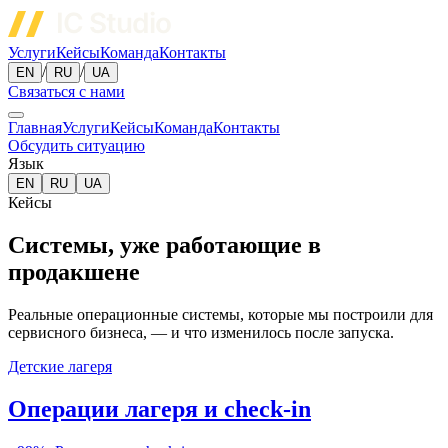
Услуги
Кейсы
Команда
Контакты
/
/
EN
RU
UA
Связаться с нами
Главная
Услуги
Кейсы
Команда
Контакты
Обсудить ситуацию
Язык
EN
RU
UA
Кейсы
Системы, уже работающие в
продакшене
Реальные операционные системы, которые мы построили для
сервисного бизнеса, — и что изменилось после запуска.
Детские лагеря
Операции лагеря и check-in