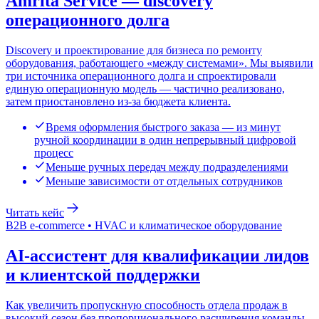
Amrita Service — discovery
операционного долга
Discovery и проектирование для бизнеса по ремонту
оборудования, работающего «между системами». Мы выявили
три источника операционного долга и спроектировали
единую операционную модель — частично реализовано,
затем приостановлено из-за бюджета клиента.
Время оформления быстрого заказа — из минут
ручной координации в один непрерывный цифровой
процесс
Меньше ручных передач между подразделениями
Меньше зависимости от отдельных сотрудников
Читать кейс
B2B e-commerce • HVAC и климатическое оборудование
AI-ассистент для квалификации лидов
и клиентской поддержки
Как увеличить пропускную способность отдела продаж в
высокий сезон без пропорционального расширения команды