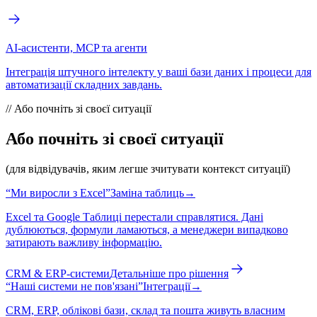
AI-асистенти, MCP та агенти
Інтеграція штучного інтелекту у ваші бази даних і процеси для
автоматизації складних завдань.
//
Або почніть зі своєї ситуації
Або почніть зі своєї ситуації
(для відвідувачів, яким легше зчитувати контекст ситуації)
“
Ми виросли з Excel
”
Заміна таблиць
→
Excel та Google Таблиці перестали справлятися. Дані
дублюються, формули ламаються, а менеджери випадково
затирають важливу інформацію.
CRM & ERP-системи
Детальніше про рішення
“
Наші системи не пов'язані
”
Інтеграції
→
CRM, ERP, облікові бази, склад та пошта живуть власним