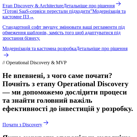
Етап Discovery & Architecture
Детальніше про рішення
“
Готові SaaS-сервіси перестали підходити
”
Модернізація та
кастомне ПЗ
→
Стандартний софт змушує змінювати ваші регламенти під
обмеження шаблонів, замість того щоб адаптуватися під
зростання бізнесу.
Модернізація та кастомна розробка
Детальніше про рішення
// Operational Discovery & MVP
Не впевнені, з чого саме почати?
Почніть з етапу Operational Discovery
— ми допоможемо дослідити процеси
та знайти головний важіль
ефективності до інвестицій у розробку.
Почати з Discovery