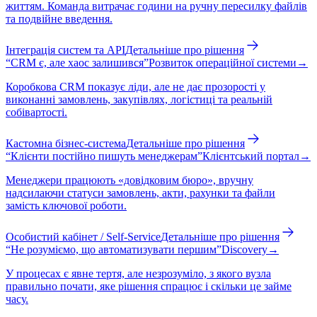
життям. Команда витрачає години на ручну пересилку файлів
та подвійне введення.
Інтеграція систем та API
Детальніше про рішення
“
CRM є, але хаос залишився
”
Розвиток операційної системи
→
Коробкова CRM показує ліди, але не дає прозорості у
виконанні замовлень, закупівлях, логістиці та реальній
собівартості.
Кастомна бізнес-система
Детальніше про рішення
“
Клієнти постійно пишуть менеджерам
”
Клієнтський портал
→
Менеджери працюють «довідковим бюро», вручну
надсилаючи статуси замовлень, акти, рахунки та файли
замість ключової роботи.
Особистий кабінет / Self-Service
Детальніше про рішення
“
Не розуміємо, що автоматизувати першим
”
Discovery
→
У процесах є явне тертя, але незрозуміло, з якого вузла
правильно почати, яке рішення спрацює і скільки це займе
часу.