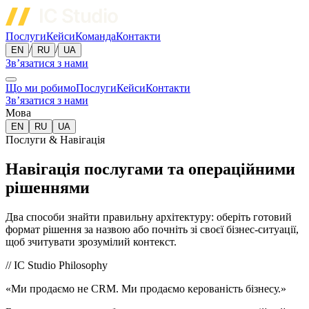
Послуги
Кейси
Команда
Контакти
/
/
EN
RU
UA
Зв’язатися з нами
Що ми робимо
Послуги
Кейси
Контакти
Зв’язатися з нами
Мова
EN
RU
UA
Послуги & Навігація
Навігація послугами та операційними
рішеннями
Два способи знайти правильну архітектуру: оберіть готовий
формат рішення за назвою або почніть зі своєї бізнес-ситуації,
щоб зчитувати зрозумілий контекст.
// IC Studio Philosophy
«Ми продаємо не CRM. Ми продаємо керованість бізнесу.»