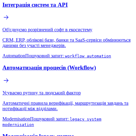
Інтеграція систем та API
Об'єднуємо розрізнений софт в екосистему
CRM, ERP, облікові бази, банки та SaaS-сервіси обмінюються
даними без участі менеджерів.
Automation
Пошуковий запит:
workflow automation
Автоматизація процесів (Workflow)
Усуваємо рутину та людський фактор
Автоматичні правила верифікації, маршрутизація завдань та
нотифікації між відділами.
Modernisation
Пошуковий запит:
legacy system
modernisation