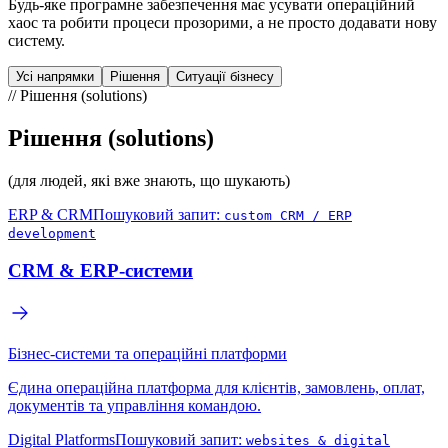
Будь-яке програмне забезпечення має усувати операційний
хаос та робити процеси прозорими, а не просто додавати нову
систему.
Усі напрямки
Рішення
Ситуації бізнесу
//
Рішення (solutions)
Рішення (solutions)
(для людей, які вже знають, що шукають)
ERP & CRM
Пошуковий запит:
custom CRM / ERP
development
CRM & ERP-системи
Бізнес-системи та операційні платформи
Єдина операційна платформа для клієнтів, замовлень, оплат,
документів та управління командою.
Digital Platforms
Пошуковий запит:
websites & digital