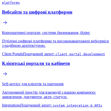
platforms
Вебсайти та цифрові платформи
Корпоративні портали, системи бронювання, білінг
Публічні цифрові платформи та високонавантажені вебсервіси
з надійною архітектурою.
Client Portals
Пошуковий запит:
client portal development
Клієнтські портали та кабінети
Self-service для клієнтів та партнерів
Автономний простір для взаємодії з вашою компанією:
замовлення, документи, акти, статуси.
Integrations
Пошуковий запит:
system integration & APIs