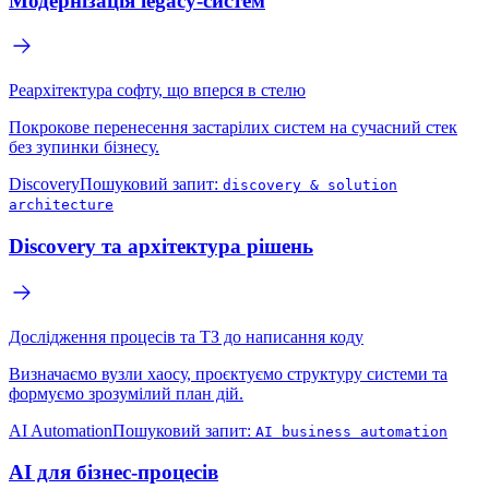
Модернізація legacy-систем
Реархітектура софту, що вперся в стелю
Покрокове перенесення застарілих систем на сучасний стек
без зупинки бізнесу.
Discovery
Пошуковий запит:
discovery & solution
architecture
Discovery та архітектура рішень
Дослідження процесів та ТЗ до написання коду
Визначаємо вузли хаосу, проєктуємо структуру системи та
формуємо зрозумілий план дій.
AI Automation
Пошуковий запит:
AI business automation
AI для бізнес-процесів