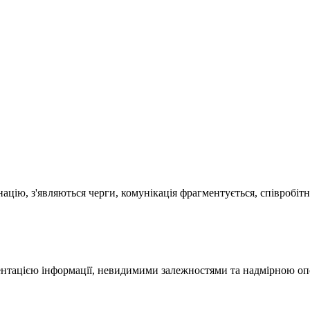
націю, з'являються черги, комунікація фрагментується, співробі
ентацією інформації, невидимими залежностями та надмірною оп