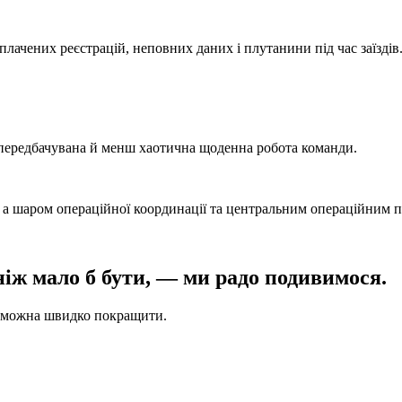
лачених реєстрацій, неповних даних і плутанини під час заїздів
ш передбачувана й менш хаотична щоденна робота команди.
 а шаром операційної координації та центральним операційним 
іж мало б бути, — ми радо подивимося.
у можна швидко покращити.