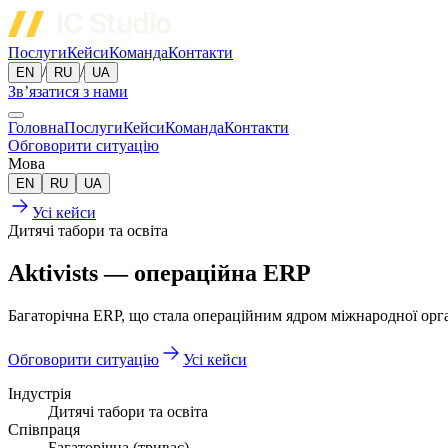
Послуги
Кейси
Команда
Контакти
/
/
EN
RU
UA
Зв’язатися з нами
Головна
Послуги
Кейси
Команда
Контакти
Обговорити ситуацію
Мова
EN
RU
UA
Усі кейси
Дитячі табори та освіта
Aktivists — операційна ERP
Багаторічна ERP, що стала операційним ядром міжнародної орган
Обговорити ситуацію
Усі кейси
Індустрія
Дитячі табори та освіта
Співпраця
Багаторічна (триває)