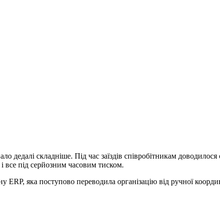
вало дедалі складніше. Під час заїздів співробітникам доводило
і все під серйозним часовим тиском.
сну ERP, яка поступово переводила організацію від ручної коорд