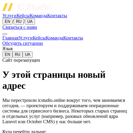
Услуги
Кейсы
Команда
Контакты
/
/
EN
RU
UA
Связаться с нами
Главная
Услуги
Кейсы
Команда
Контакты
Обсудить ситуацию
Язык
EN
RU
UA
Сайт перезапущен
У этой страницы новый
адрес
Мы перестроили icstudio.online вокруг того, чем занимаемся
сегодня, — проектируем и поддерживаем операционные
системы для сервисного бизнеса. Некоторых старых страниц
и отдельных услуг (например, разовых обновлений ядра
Laravel или October CMS) у нас больше нет.
Куда перейти дальше: