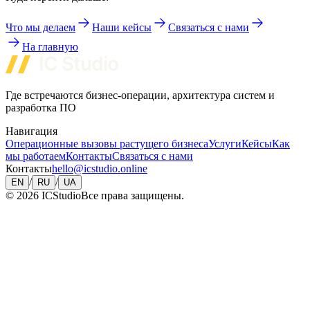
Что мы делаем
Наши кейсы
Связаться с нами
На главную
Где встречаются бизнес-операции, архитектура систем и
разработка ПО
Навигация
Операционные вызовы растущего бизнеса
Услуги
Кейсы
Как
мы работаем
Контакты
Связаться с нами
Контакты
hello@icstudio.online
/
/
EN
RU
UA
©
2026
ICStudio
Все права защищены.